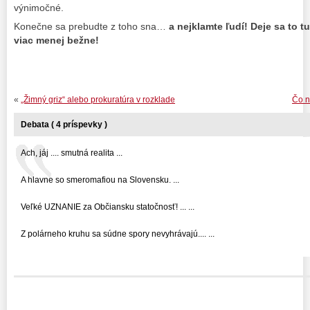
výnimočné.
Konečne sa prebudte z toho sna…
a nejklamte ľudí! Deje sa to
viac menej bežne!
«
„Žimný griz“ alebo prokuratúra v rozklade
Čo n
Debata ( 4 príspevky )
Ach, jáj .... smutná realita ...
A hlavne so smeromafiou na Slovensku. ...
Veľké UZNANIE za Občiansku statočnosť! ... ...
Z polárneho kruhu sa súdne spory nevyhrávajú.... ...