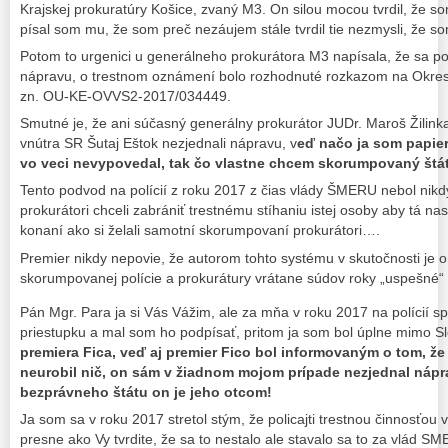
Krajskej prokuratúry Košice, zvaný M3. On silou mocou tvrdil, že som
písal som mu, že som preč nezáujem stále tvrdil tie nezmysli, že 
Potom to urgenici u generálneho prokurátora M3 napísala, že sa pom
nápravu, o trestnom oznámení bolo rozhodnuté rozkazom na Okres
zn. OU-KE-OVVS2-2017/034449.
Smutné je, že ani súčasný generálny prokurátor JUDr. Maroš Žilink
vnútra SR Šutaj Eštok nezjednali nápravu, v
eď načo ja som papie
vo veci nevypovedal, tak čo vlastne chcem skorumpovaný štát 
Tento podvod na polícií z roku 2017 z čias vlády ŠMERU nebol nikd
prokurátori chceli zabrániť trestnému stíhaniu istej osoby aby tá n
konaní ako si želali samotní skorumpovaní prokurátori….
Premier nikdy nepovie, že autorom tohto systému v skutočnosti je 
skorumpovanej polície a prokurátury vrátane súdov roky „uspešné“
Pán Mgr. Para ja si Vás Vážim, ale za mňa v roku 2017 na polícií s
priestupku a mal som ho podpísať, pritom ja som bol úplne mimo 
premiera Fica, veď aj premier Fico bol informovaným o tom, že
neurobil nič, on sám v žiadnom mojom prípade nezjednal nápra
bezprávneho štátu on je jeho otcom!
Ja som sa v roku 2017 stretol stým, že policajti trestnou činnosťou v
presne ako Vy tvrdite, že sa to nestalo ale stavalo sa to za vlád 