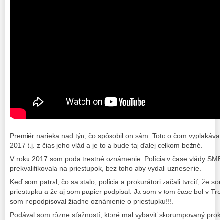
Premiér narieka nad týn, čo spôsobil on sám. Toto o čom vyplakáva
2017 t.j. z čias jeho vlád a je to a bude taj ďalej celkom bežné.
V roku 2017 som poda trestné oznámenie. Polícia v čase vlády 
prekvalifikovala na priestupok, bez toho aby vydali uznesenie.
Keď som patral, čo sa stalo, polícia a prokurátori začali tvrdiť, že s
priestupku a že aj som papier podpisal. Ja som v tom čase bol v T
som nepodpisoval žiadne oznámenie o priestupku!!!.
Podával som rôzne sťažností, ktoré mal vybaviť skorumpovaný prok