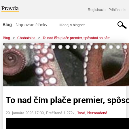
Registrácia
Prihlásenie
Blog
Najnovšie články
Najčítanejšie články
Blog
>
Chobotnica
>
To nad čím plače premier, spôsobol on sám...
Najkomentovanejšie články
Zoznam blogov
Komerčné blogy
To nad čím plače premier, spô
29. januára 2026 17:09
, Prečítané 1 272x,
José
,
Nezaradené