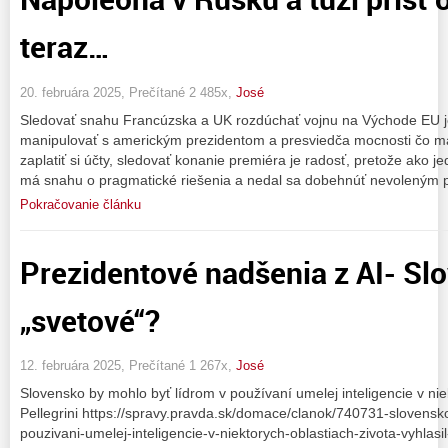
teraz…
20. februára 2025, Prečítané 2 485x,
José
Sledovať snahu Francúzska a UK rozdúchať vojnu na Východe EU je
manipulovať s americkým prezidentom a presviedča mocnosti čo maj
zaplatiť si účty, sledovať konanie premiéra je radosť, pretože ako j
má snahu o pragmatické riešenia a nedal sa dobehnúť nevoleným 
Pokračovanie článku
Prezidentové nadšenia z AI- Sl
„svetové“?
12. februára 2025, Prečítané 1 267x,
José
Slovensko by mohlo byť lídrom v používaní umelej inteligencie v niek
Pellegrini https://spravy.pravda.sk/domace/clanok/740731-slovensk
pouzivani-umelej-inteligencie-v-niektorych-oblastiach-zivota-vyhlasil