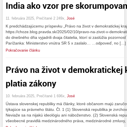
India ako vzor pre skorumpova
11. februára 2025, Prečítané 2 249x,
José
K predchádzajúcemu príspevku „Právo na život v demokratickej kraj
https://choze.blog.pravda.sk/2025/02/10/pravo-na-zivot-v-demokrati
do dnešného dňa vyjadrili dvaja čitatelia, ktorí si zaslúžia pozornos
Parížanka: Ministerstvo vnútra SR 5 x zaslalo… …odpoveď, no […]
Pokračovanie článku
Právo na život v demokratickej 
platia zákony
10. februára 2025, Prečítané 1 696x,
José
Ústava slovenskej republiky má články, ktoré občanom majú zaručo
týkajúce sa právneho štátu. Čl. 1 (1) Slovenská republika je zvrcho
Neviaže sa na nijakú ideológiu ani náboženstvo. (2) Slovenská rep
všeobecné pravidlá medzinárodného práva, medzinárodné zmluvy, k