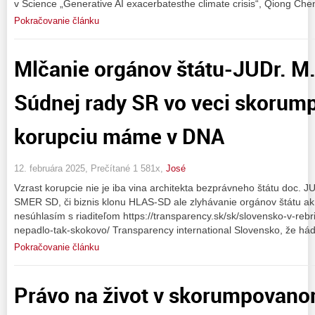
v Science „Generative AI exacerbatesthe climate crisis“, Qiong Chen
Pokračovanie článku
Mlčanie orgánov štátu-JUDr. M.
Súdnej rady SR vo veci skorum
korupciu máme v DNA
12. februára 2025, Prečítané 1 581x,
José
Vzrast korupcie nie je iba vina architekta bezprávneho štátu doc. J
SMER SD, či biznis klonu HLAS-SD ale zlyhávanie orgánov štátu ak
nesúhlasím s riaditeľom https://transparency.sk/sk/slovensko-v-reb
nepadlo-tak-skokovo/ Transparency international Slovensko, že há
Pokračovanie článku
Právo na život v skorumpovano