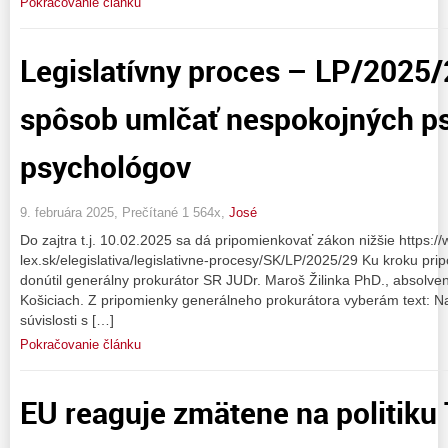
Pokračovanie článku
Legislatívny proces – LP/2025/
spôsob umlčať nespokojných ps
psychológov
9. februára 2025, Prečítané 1 564x,
José
Do zajtra t.j. 10.02.2025 sa dá pripomienkovať zákon nižšie https:/
lex.sk/elegislativa/legislativne-procesy/SK/LP/2025/29 Ku kroku p
donútil generálny prokurátor SR JUDr. Maroš Žilinka PhD., absolven
Košiciach. Z pripomienky generálneho prokurátora vyberám text: 
súvislosti s […]
Pokračovanie článku
EU reaguje zmätene na politiku