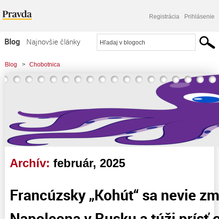
Registrácia
Prihlásenie
Blog
Najnovšie články
Najčítanejšie články
Blog
>
Chobotnica
Najkomentovanejšie články
Zoznam blogov
Komerčné blogy
Archív:
február, 2025
Francúzsky „Kohút“ sa nevie zmi
Napoleona v Rusku a túži prísť o