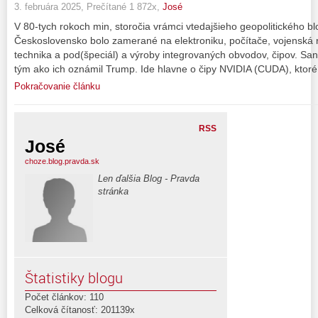
3. februára 2025, Prečítané 1 872x,
José
V 80-tych rokoch min, storočia vrámci vtedajšieho geopolitického b
Československo bolo zamerané na elektroniku, počítače, vojenská 
technika a pod(špeciál) a výroby integrovaných obvodov, čipov. Sa
tým ako ich oznámil Trump. Ide hlavne o čipy NVIDIA (CUDA), ktoré 
Pokračovanie článku
RSS
José
choze.blog.pravda.sk
Len ďalšia Blog - Pravda
stránka
Štatistiky blogu
Počet článkov: 110
Celková čítanosť: 201139x