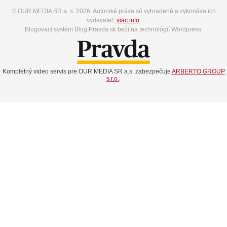
© OUR MEDIA SR a. s. 2026. Autorské práva sú vyhradené a vykonáva ich
vydavateľ,
viac info
.
Blogovací systém Blog.Pravda.sk beží na technológií Wordpress.
Kompletný video servis pre OUR MEDIA SR a.s. zabezpečuje
ARBERTO GROUP
s.r.o.
.