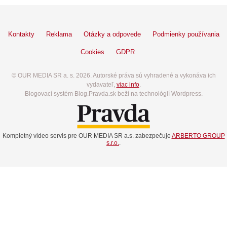
Kontakty
Reklama
Otázky a odpovede
Podmienky používania
Cookies
GDPR
© OUR MEDIA SR a. s. 2026. Autorské práva sú vyhradené a vykonáva ich
vydavateľ,
viac info
.
Blogovací systém Blog.Pravda.sk beží na technológií Wordpress.
Kompletný video servis pre OUR MEDIA SR a.s. zabezpečuje
ARBERTO GROUP
s.r.o.
.