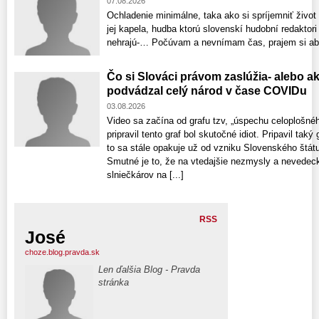
07.08.2026
Ochladenie minimálne, taka ako si spríjemniť živo
jej kapela, hudba ktorú slovenskí hudobní redaktori 
nehrajú-… Počúvam a nevnímam čas, prajem si ab
Čo si Slováci právom zaslúžia- alebo a
podvádzal celý národ v čase COVIDu
03.08.2026
Video sa začína od grafu tzv, „úspechu celoplošnéh
pripravil tento graf bol skutočné idiot. Pripavil taký
to sa stále opakuje už od vzniku Slovenského štátu.
Smutné je to, že na vtedajšie nezmysly a nevedeck
slniečkárov na [...]
RSS
José
choze.blog.pravda.sk
Len ďalšia Blog - Pravda
stránka