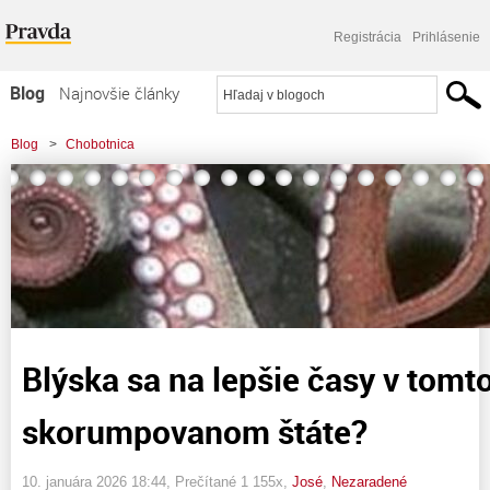
Registrácia
Prihlásenie
Blog
Najnovšie články
Najčítanejšie články
Blog
>
Chobotnica
Najkomentovanejšie články
>
Blýska sa na lepšie časy v tomto skorumpovanom štáte?
Zoznam blogov
Komerčné blogy
Blýska sa na lepšie časy v tomt
skorumpovanom štáte?
10. januára 2026 18:44
, Prečítané 1 155x,
José
,
Nezaradené