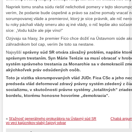
Napriek tomu snaha súdu riešiť nelichotivé pomery v tejto skorumpov
verím, že podanie bude úspešné a právo sa začne pomaly vracať na
sorumpovanej vláde a premierovi, ktorý je síce právnik, ale nič ner
tu roky páchali vlády smeru ako aj iné vlády, o nič lepšie ako súča
síce: „Vodu káže ale pije víno!“
Ozývaju sa hlasy, že premier Fico chce dožiť na Ústavnom súde ako
záhradnikom bol cap, verím že toto sa nestane.
Najvyšší
správny súd SR otvára závažný problém, napätie ktoré
správnym trestaním. Syn Márie Terézie sa musí obracať v hro
systém správneho trestania za Monarchie sa v demokraciíí zmen
akýchkoľvek práv odsúdených osôb.
Toto je vizitka skorumpovaných vlád JUDr. Fica CSc a jeho ne
predseda vlád deformoval zdravý právny systém zdedený z čia
socializmu, v skutočnosti právne systémy „totalitných“ zriade
bordelu, ktorému honosne hovoríme „demokracia“.
«
Sťažnosť generálneho prokurátora na Ústavný súd SR
Chabá argume
vo veci kajúcnikov-slabý čajový odvar