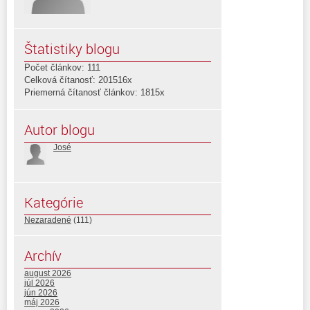
Štatistiky blogu
Počet článkov: 111
Celková čítanosť: 201516x
Priemerná čítanosť článkov: 1815x
Autor blogu
José
Kategórie
Nezaradené
(111)
Archív
august 2026
júl 2026
jún 2026
máj 2026