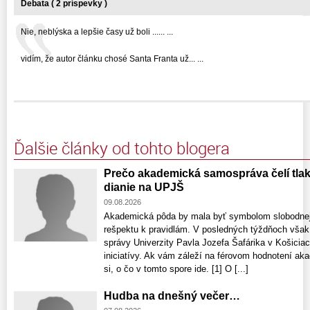
Debata ( 2 príspevky )
Nie, neblýska a lepšie časy už boli ...... ...
vidím, že autor článku chosé Santa Franta už... ...
Ďalšie články od tohto blogera
Prečo akademická samospráva čelí tla
dianie na UPJŠ
09.08.2026
Akademická pôda by mala byť symbolom slobodnej
rešpektu k pravidlám. V posledných týždňoch však 
správy Univerzity Pavla Jozefa Šafárika v Košiciach
iniciatívy. Ak vám záleží na férovom hodnotení aka
si, o čo v tomto spore ide. [1] O [...]
Hudba na dnešný večer…