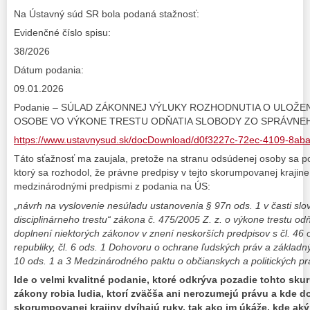
Na Ústavný súd SR bola podaná stažnosť:
Evidenčné číslo spisu:
38/2026
Dátum podania:
09.01.2026
Podanie – SÚLAD ZÁKONNEJ VÝLUKY ROZHODNUTIA O ULOŽE
OSOBE VO VÝKONE TRESTU ODŇATIA SLOBODY ZO SPRÁVNE
https://www.ustavnysud.sk/docDownload/d0f3227c-72ec-4109-8a
Táto sťažnosť ma zaujala, pretože na stranu odsúdenej osoby sa po
ktorý sa rozhodol, že právne predpisy v tejto skorumpovanej krajine
medzinárodnými predpismi z podania na ÚS:
„návrh na vyslovenie nesúladu ustanovenia § 97n ods. 1 v časti slo
disciplinárneho trestu“ zákona č. 475/2005 Z. z. o výkone trestu o
doplnení niektorých zákonov v znení neskorších predpisov s čl. 46 
republiky, čl. 6 ods. 1 Dohovoru o ochrane ľudských práv a základnýc
10 ods. 1 a 3 Medzinárodného paktu o občianskych a politických p
Ide o velmi kvalitné podanie, ktoré odkrýva pozadie tohto sk
zákony robia ludia, ktorí zväčša ani nerozumejú právu a kde do
skorumpovanej krajiny dvíhajú ruky, tak ako im úkáže, kde a