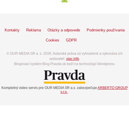
Kontakty
Reklama
Otázky a odpovede
Podmienky používania
Cookies
GDPR
© OUR MEDIA SR a. s. 2026. Autorské práva sú vyhradené a vykonáva ich
vydavateľ,
viac info
.
Blogovací systém Blog.Pravda.sk beží na technológií Wordpress.
Kompletný video servis pre OUR MEDIA SR a.s. zabezpečuje
ARBERTO GROUP
s.r.o.
.