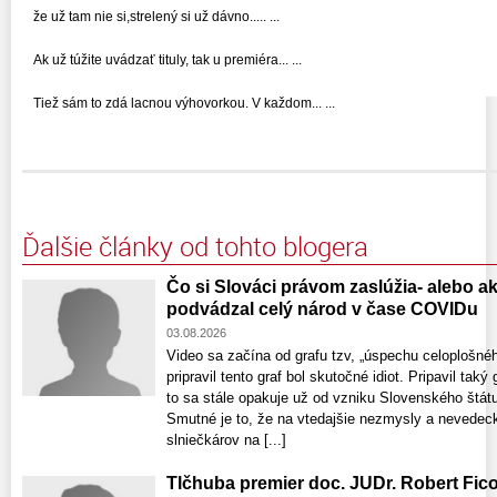
že už tam nie si,strelený si už dávno..... ...
Ak už túžite uvádzať tituly, tak u premiéra... ...
Tiež sám to zdá lacnou výhovorkou. V každom... ...
Ďalšie články od tohto blogera
Čo si Slováci právom zaslúžia- alebo a
podvádzal celý národ v čase COVIDu
03.08.2026
Video sa začína od grafu tzv, „úspechu celoplošnéh
pripravil tento graf bol skutočné idiot. Pripavil taký
to sa stále opakuje už od vzniku Slovenského štátu.
Smutné je to, že na vtedajšie nezmysly a nevedeck
slniečkárov na [...]
Tlčhuba premier doc. JUDr. Robert Fic