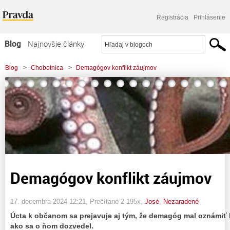
Registrácia
Prihlásenie
Blog
Najnovšie články
Najčítanejšie články
Blog
>
Chobotnica
>
Demagógov konflikt záujmov
Najkomentovanejšie články
Zoznam blogov
Komerčné blogy
Demagógov konflikt záujmov
17. decembra 2024 12:21
, Prečítané 2 195x,
José
,
Nezaradené
Úcta k občanom sa prejavuje aj tým, že demagóg mal oznámiť 
ako sa o ňom dozvedel.