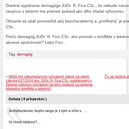
Dnešné vyjadrenie demagóga JUDr. R. Fica CSc., že nebude rokovať 
záujmov s lekármi ma priemer pobavil ako dlho hľadal výhovorku.
Občania sa opäť presvedčili aký bezcharakterný a „prefíkaný“ je p
CSc.
Prečo demagóg JUDr. R. Fico CSc. ako premiér v konflikte s leká
akciové spoločností? Lebo Fico…
Tag:
demagóg
«
Môže byť zákonodarcom schválený zákon na návrh
Čo sa vlastne d
zákona 637/2024 doc JUDr. R. Fica CSc. publikovaný v
Zbierke zákonov vzhľadom na jeho neskoré oznámenie
hlbokého konfliktu s lekármi?
Debata ( 8 príspevkov )
Jednobunkovec tvojho rangu je s kým a sčím v... ...
čo chodí lekárovi? ...