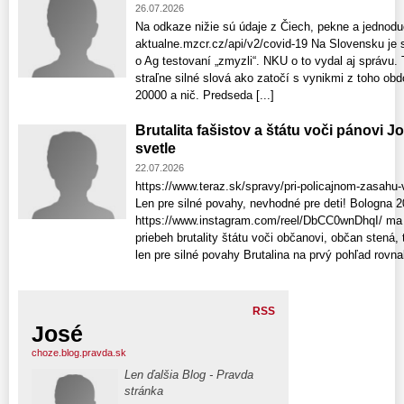
26.07.2026
Na odkaze nižie sú údaje z Čiech, pekne a jednod
aktualne.mzcr.cz/api/v2/covid-19 Na Slovensku je 
o Ag testovaní „zmyzli“. NKU o to vydal aj správu.
straľne silné slová ako zatočí s vynikmi z toho ob
20000 a nič. Predseda [...]
Brutalita fašistov a štátu voči pánovi 
svetle
22.07.2026
https://www.teraz.sk/spravy/pri-policajnom-zasahu
Len pre silné povahy, nevhodné pre deti! Bologna 
https://www.instagram.com/reel/DbCC0wnDhqI/ ma 
priebeh brutality štátu voči občanovi, občan stená, t
len pre silné povahy Brutalina na prvý pohľad rovna
RSS
José
choze.blog.pravda.sk
Len ďalšia Blog - Pravda
stránka