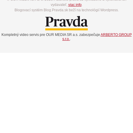
vydavateľ,
viac info
.
Blogovací systém Blog.Pravda.sk beží na technológií Wordpress.
Kompletný video servis pre OUR MEDIA SR a.s. zabezpečuje
ARBERTO GROUP
s.r.o.
.