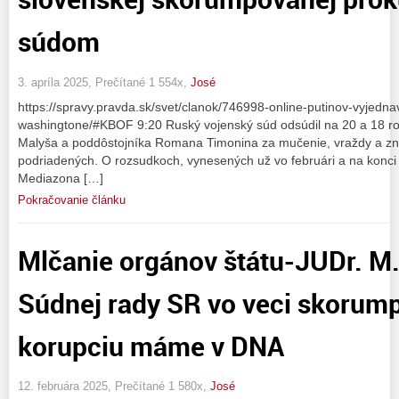
súdom
3. apríla 2025, Prečítané 1 554x,
José
https://spravy.pravda.sk/svet/clanok/746998-online-putinov-vyjedna
washingtone/#KBOF 9:20 Ruský vojenský súd odsúdil na 20 a 18 ro
Malyša a poddôstojníka Romana Timonina za mučenie, vraždy a zne
podriadených. O rozsudkoch, vynesených už vo februári a na konci 
Mediazona […]
Pokračovanie článku
Mlčanie orgánov štátu-JUDr. M.
Súdnej rady SR vo veci skorum
korupciu máme v DNA
12. februára 2025, Prečítané 1 580x,
José