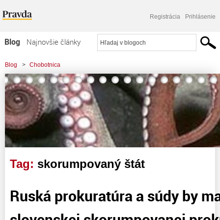
Registrácia
Prihlásenie
Blog
Najnovšie články
Najčítanejšie články
Blog
>
Chobotnica
Najkomentovanejšie články
Zoznam blogov
Komerčné blogy
Tag:
skorumpovaný štát
Ruská prokuratúra a súdy by ma
slovenskej skorumpovanej prok