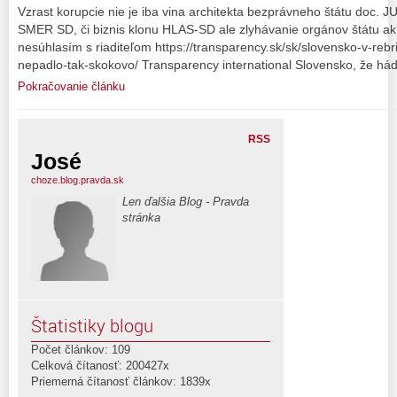
Vzrast korupcie nie je iba vina architekta bezprávneho štátu doc. J
SMER SD, či biznis klonu HLAS-SD ale zlyhávanie orgánov štátu ak
nesúhlasím s riaditeľom https://transparency.sk/sk/slovensko-v-reb
nepadlo-tak-skokovo/ Transparency international Slovensko, že há
Pokračovanie článku
RSS
José
choze.blog.pravda.sk
Len ďalšia Blog - Pravda
stránka
Štatistiky blogu
Počet článkov: 109
Celková čítanosť: 200427x
Priemerná čítanosť článkov: 1839x