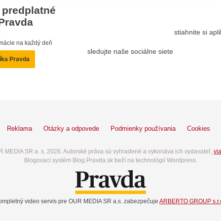
 predplatné
Pravda
stiahnite si ap
ormácie na každý deň
sledujte naše sociálne siete
íka Pravda
Reklama
Otázky a odpovede
Podmienky používania
Cookies
 MEDIA SR a. s. 2026. Autorské práva sú vyhradené a vykonáva ich vydavateľ,
via
Blogovací systém Blog.Pravda.sk beží na technológií Wordpress.
ompletný video servis pre OUR MEDIA SR a.s. zabezpečuje
ARBERTO GROUP s.r.