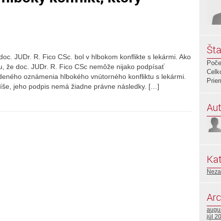
Šta
c. JUDr. R. Fico CSc. bol v hlbokom konflikte s lekármi. Ako
Poče
u, že doc. JUDr. R. Fico CSc nemôže nijako podpísať
Celk
eného oznámenia hlbokého vnútorného konfliktu s lekármi.
Prie
íše, jeho podpis nemá žiadne právne následky. […]
Aut
Kat
Neza
Arc
augu
júl 2