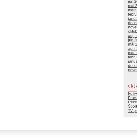
jún 
máj 
mare
febr
janu
dece
nove
októ
augu
jún 
máj 
apríl
mare
febr
janu
dece
nove
Od
Fotky
Prav
Rece
Šport
TV p