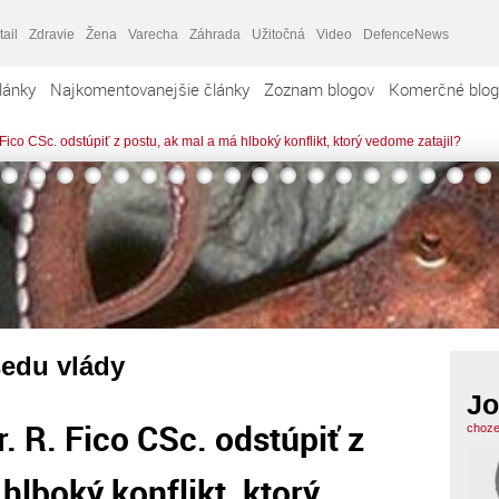
tail
Zdravie
Žena
Varecha
Záhrada
Užitočná
Video
DefenceNews
lánky
Najkomentovanejšie články
Zoznam blogov
Komerčné blog
Fico CSc. odstúpiť z postu, ak mal a má hlboký konflikt, ktorý vedome zatajil?
edu vlády
Jo
. R. Fico CSc. odstúpiť z
choze
hlboký konflikt, ktorý