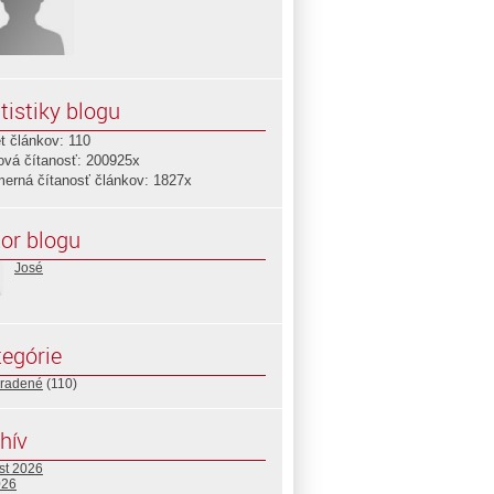
tistiky blogu
t článkov: 110
ová čítanosť: 200925x
merná čítanosť článkov: 1827x
or blogu
José
egórie
radené
(110)
hív
st 2026
026