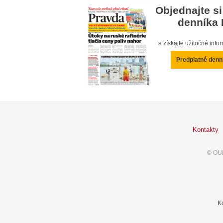
Objednajte si
denníka 
a získajte užitočné inf
Predplatné denn
Kontakty
© OUR
K