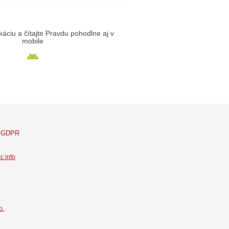
likáciu a čítajte Pravdu pohodlne aj v
mobile
GDPR
c info
.
o.
.