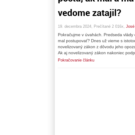
vedome zatajil?
19. decembra 2024, Prečítané 2 016x,
José
Pokračujme v úvahách. Predseda vlády do
mal postupovať? Dnes už vieme s istoto
novelizovaný zákon z dôvodu jeho opozd
Ak aj novelizovaný zákon nakoniec podp
Pokračovanie článku