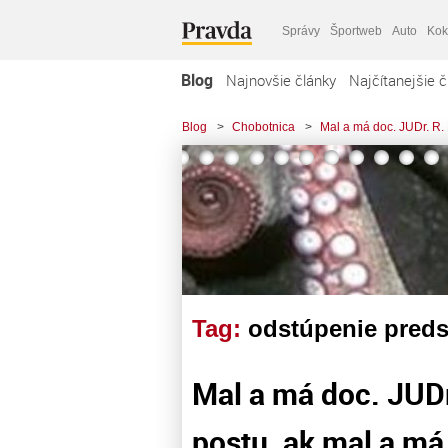
Správy
Športweb
Auto
Kok
Blog
Najnovšie články
Najčítanejšie č
Blog
>
Chobotnica
>
Mal a má doc. JUDr. R. 
Tag:
odstúpenie preds
Mal a má doc. JUDr
postu, ak mal a má 