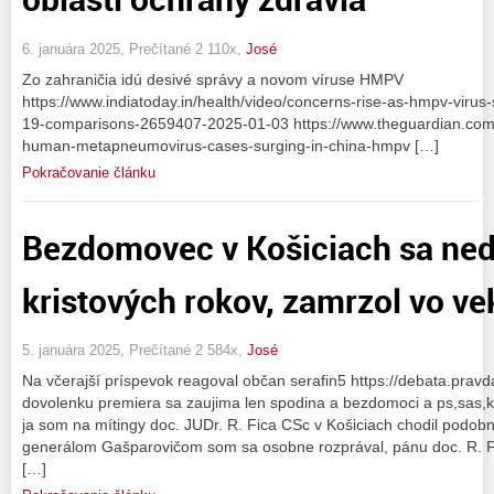
6. januára 2025, Prečítané 2 110x,
José
Zo zahraničia idú desivé správy a novom víruse HMPV
https://www.indiatoday.in/health/video/concerns-rise-as-hmpv-virus
19-comparisons-2659407-2025-01-03 https://www.theguardian.com/s
human-metapneumovirus-cases-surging-in-china-hmpv […]
Pokračovanie článku
Bezdomovec v Košiciach sa nedo
kristových rokov, zamrzol vo ve
5. januára 2025, Prečítané 2 584x,
José
Na včerajší príspevok reagoval občan serafin5 https://debata.pravda
dovolenku premiera sa zaujima len spodina a bezdomoci a ps,sas,k
ja som na mítingy doc. JUDr. R. Fica CSc v Košiciach chodil podob
generálom Gašparovičom som sa osobne rozprával, pánu doc. R. F
[…]