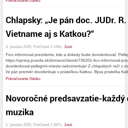
Pokračovanie článku
Chlapsky: „Je pán doc. JUDr. R.
Vietname aj s Katkou?“
4. januára 2025, Prečítané 3 148x,
José
Fico informoval prezidenta, kde a dokedy bude dovolenkovať. Pelle
https://spravy.pravda.sk/domace/clanok/736201-fico-informoval-pr
dovolenkovat-pellegrini-miesto-nekomentuje/ Z chlapských rečí z vi
že pán premiér dovolenkuje s priateľkou Katkou. Býva priateľka Ka
Pokračovanie článku
Novoročné predsavzatie-každý 
muzika
1. januára 2025, Prečítané 1 987x,
José