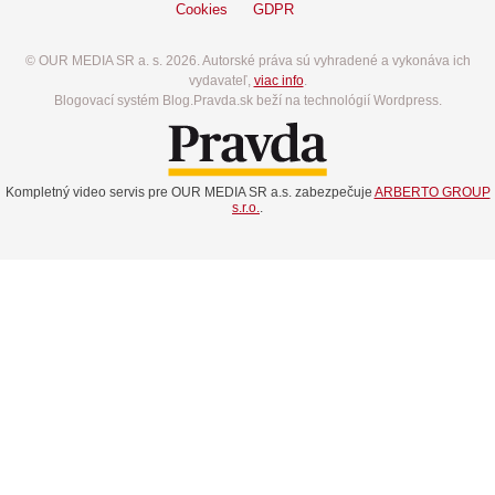
Cookies
GDPR
© OUR MEDIA SR a. s. 2026. Autorské práva sú vyhradené a vykonáva ich
vydavateľ,
viac info
.
Blogovací systém Blog.Pravda.sk beží na technológií Wordpress.
Kompletný video servis pre OUR MEDIA SR a.s. zabezpečuje
ARBERTO GROUP
s.r.o.
.