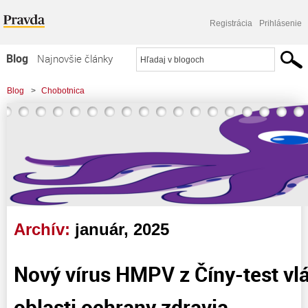
Registrácia
Prihlásenie
Blog
Najnovšie články
Najčítanejšie články
Blog
>
Chobotnica
Najkomentovanejšie články
Zoznam blogov
Komerčné blogy
Archív:
január, 2025
Nový vírus HMPV z Číny-test vlá
oblasti ochrany zdravia